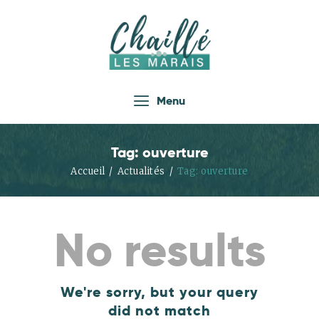
Accueil
Menu
Actualités
Infos Pratiques
Tag: ouverture
Vie Locale
Accueil
Actualités
Tag: ouverture
Enfance Jeunesse
Loisirs
No results
Économie
Tourisme
Les Associations
We're sorry, but your query
did not match