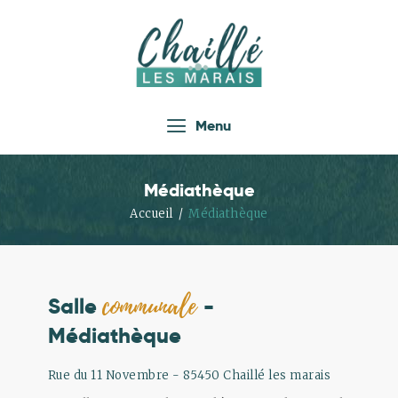
Accueil
Menu
Actualités
Infos Pratiques
Médiathèque
Vie Locale
Accueil
Médiathèque
Enfance Jeunesse
Loisirs
communale
Économie
Salle
-
Tourisme
Médiathèque
Les Associations
Rue du 11 Novembre - 85450 Chaillé les marais