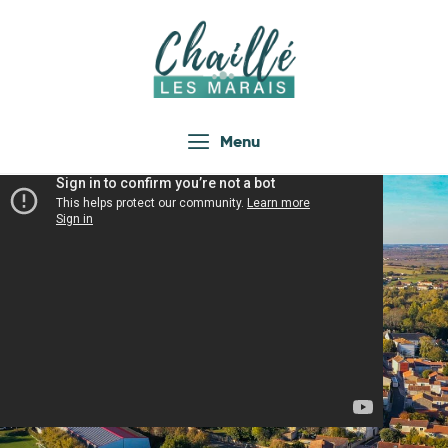
Accueil
Menu
Actualités
Infos Pratiques
Vie Locale
Enfance Jeunesse
Loisirs
Économie
Tourisme
Les Associations