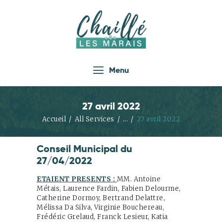
Accueil
Menu
Actualités
Infos Pratiques
27 avril 2022
Vie Locale
Accueil
All Services
...
27 avril 2022
Enfance Jeunesse
Conseil Municipal du
Loisirs
27/04/2022
Économie
ETAIENT PRESENTS :
MM. Antoine
Tourisme
Métais, Laurence Fardin, Fabien Delourme,
Catherine Dormoy, Bertrand Delattre,
Les Associations
Mélissa Da Silva, Virginie Bouchereau,
Frédéric Grelaud, Franck Lesieur, Katia