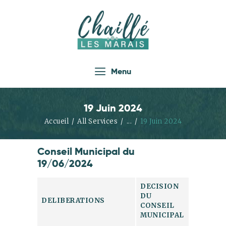
Accueil
Menu
Actualités
Infos Pratiques
19 Juin 2024
Vie Locale
Accueil
All Services
...
19 Juin 2024
Enfance Jeunesse
Conseil Municipal du
Loisirs
19/06/2024
Économie
Tourisme
DECISION
DU
DELIBERATIONS
Les Associations
CONSEIL
MUNICIPAL