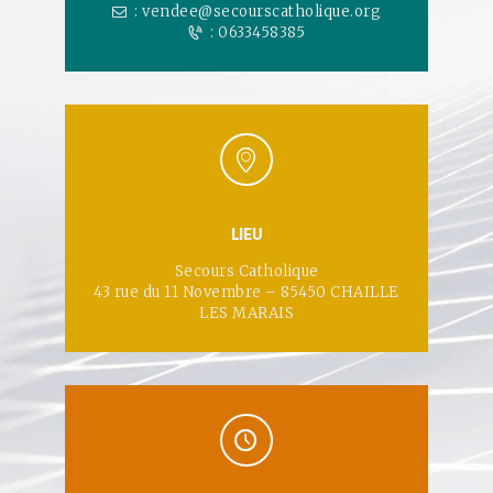
:
vendee@secourscatholique.org
: 0633458385
LIEU
Secours Catholique
43 rue du 11 Novembre – 85450 CHAILLE
LES MARAIS