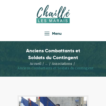
Accueil
Menu
Actualités
Infos Pratiques
Anciens Combattants et
Vie Locale
Soldats du Contingent
Enfance Jeunesse
Accueil
...
Associations
Anciens Combattants et Soldats du Contingent
Loisirs
Économie
Tourisme
Les Associations