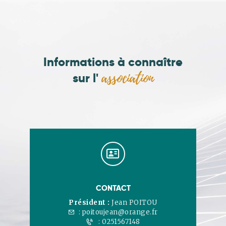
Informations à connaître
association
sur l'
CONTACT
Président :
Jean POITOU
:
poitoujean@orange.fr
:
0251567148