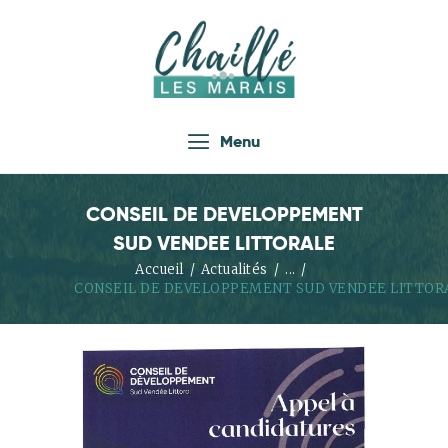
Accueil
Menu
Actualités
Infos Pratiques
CONSEIL DE DEVELOPPEMENT
Vie Locale
SUD VENDEE LITTORALE
Enfance Jeunesse
Accueil
Actualités
...
CONSEIL DE DEVELOPPEMENT SUD VENDEE LITTOR
Loisirs
Économie
Tourisme
Les Associations